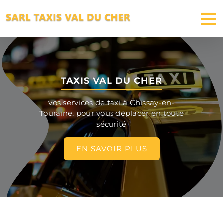
Passer
au
contenu
TAXIS VAL DU CHER
vos services de taxi à Chissay-en-
Touraine, pour vous déplacer en toute
sécurité
EN SAVOIR PLUS