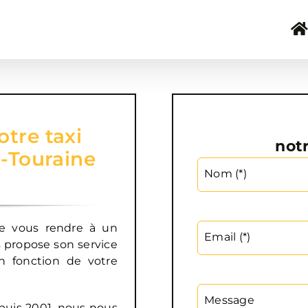
tre taxi
not
-Touraine
Nom (*)
e vous rendre à un
Email (*)
 propose son service
 fonction de votre
Message
puis 2001, nous nous