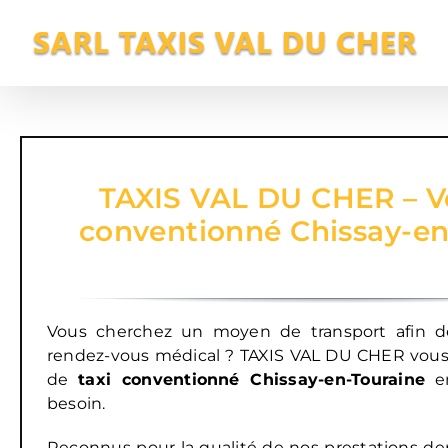
Passer
au
contenu
TAXIS VAL DU CHER – Vo
conventionné Chissay-en
Vous cherchez un moyen de transport afin d
rendez-vous médical ? TAXIS VAL DU CHER vous
de
taxi conventionné Chissay-en-Touraine
en
besoin.
Reconnus pour la qualité de nos prestations de