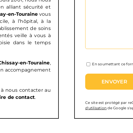
 alliant sécurité et
ay-en-Touraine
vous
e, à l’hôpital, à la
tablissement de soins
entés veille à vous à
oisie dans le temps
hissay-en-Touraine
,
En soumettant ce form
 d’un accompagnement
 à nous contacter au
ire de contact
.
Ce site est protégé par 
d'utilisation
de Google s'a