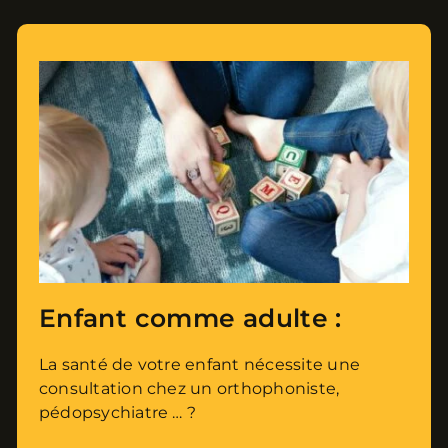
Enfant comme adulte :
La santé de votre enfant nécessite une
consultation chez un orthophoniste,
pédopsychiatre … ?